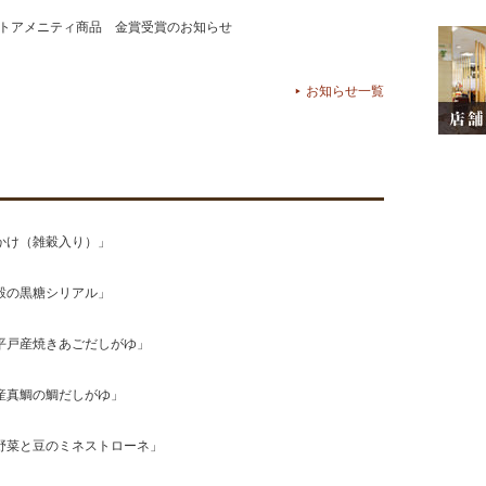
ストアメニティ商品 金賞受賞のお知らせ
お知らせ一覧
かけ（雑穀入り）」
穀の黒糖シリアル」
平戸産焼きあごだしがゆ」
産真鯛の鯛だしがゆ」
野菜と豆のミネストローネ」